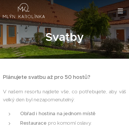
Svatby
Plánujete svatbu až pro 50 hostů?
V našem resortu najdete vše, co potřebujete, aby váš
velký den byl nezapomenutelný:
Obřad i hostina
na jednom místě
Restaurace
pro komorní oslavy.