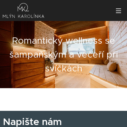
Romantický wellness se
šampaňským a večeří při
svíčkách
Napište nám